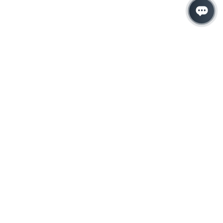
Hacemos que tu
negocio crezca con el
marketing digital
¿Listo para hablar con un experto en
marketing?
QUIERO LLAMAR