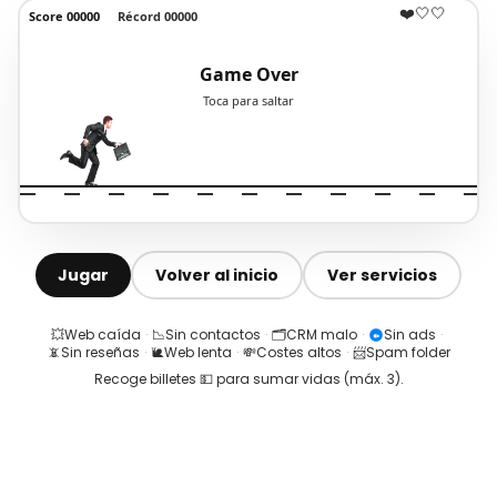
Jugar
Volver al inicio
Ver servicios
💥
Web caída
·
📉
Sin contactos
·
🗂️
CRM malo
·
Sin ads
·
📵
Sin reseñas
·
🐌
Web lenta
·
💸
Costes altos
·
📨
Spam folder
Recoge billetes 💵 para sumar vidas (máx.
3
).