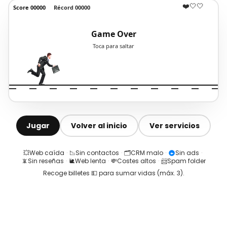
Jugar
Volver al inicio
Ver servicios
💥
Web caída
·
📉
Sin contactos
·
🗂️
CRM malo
·
Sin ads
·
📵
Sin reseñas
·
🐌
Web lenta
·
💸
Costes altos
·
📨
Spam folder
Recoge billetes 💵 para sumar vidas (máx.
3
).