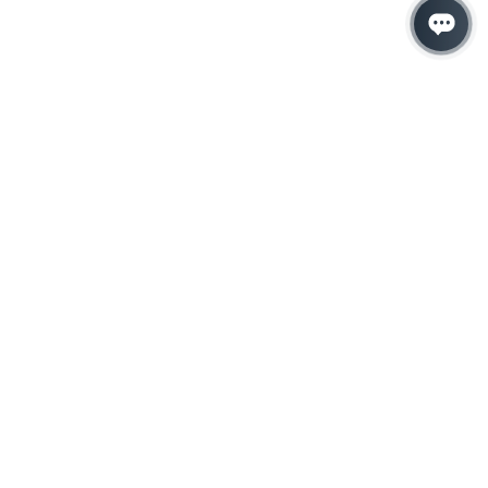
Hacemos que tu
negocio crezca con el
marketing digital
¿Listo para hablar con un experto en
marketing?
QUIERO LLAMAR